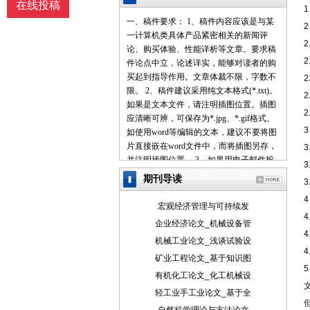
在线投稿
一、稿件要求： 1、稿件内容应该是与某
一计算机类具体产品紧密相关的新闻评
论、购买体验、性能详析等文章。要求稿
件论点中立，论述详实，能够对读者的购
买起到指导作用。文章体裁不限，字数不
限。 2、稿件建议采用纯文本格式(*.txt)。
如果是文本文件，请注明插图位置。插图
2
应清晰可辨，可保存为*.jpg、*.gif格式。
如使用word等编辑的文本，建议不要将图
片直接嵌在word文件中，而将插图另存，
并注明插图位置。 3、如果用电子邮件投
稿，最好压缩后发送。 4、请使用中文的
期刊导读
标点符号。例如句号为。而不是.。 5、来
稿请注明作者署名(真实姓名、笔名)、详
宏观经济管理与可持续发
细地址、邮编、联系电话、E-mail地址
企业经济论文_机械设备管
等，以便联系。 6、我们保留对稿件的增
机械工业论文_浅谈试验设
删权。 7、我们对有一稿多投、剽窃或抄
袭行为者，将保留追究由此引起的法律、
矿业工程论文_基于知识图
5
经济责任的权利。 二、投稿方式： 1、 请
有机化工论文_化工机械设
使用电子邮件方式投递稿件。 2、 编译的
轻工业手工业论文_基于全
稿件，请注明出处并附带原文。 3、 请按