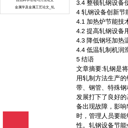
自然科学理论与方法论文
稿件内容投递到相关编辑信箱 三、稿件著
3.4 整顿轧钢设
作权： 1、 投稿人保证其向我方所投之作
金属学及金属工艺论文_轧
4 轧钢设备创新节
品是其本人或与他人合作创作之成果，或
对所投作品拥有合法的著作权，无第三人
4.1 加热炉节能技
对其作品提出可成立之权利主张。 2、 投
稿人保证向我方所投之稿件，尚未在任何
4.2 提高轧钢设
媒体上发表。 3、 投稿人保证其作品不含
4.3 降低钢坯加热
有违反宪法、法律及损害社会公共利益之
内容。 4、 投稿人向我方所投之作品不得
4.4 低温轧制机润
同时向第三方投送，即不允许一稿多投。
5 结语
若投稿人有违反该款约定的行为，则我方
有权不向投稿人支付报酬。但我方在收到
文章摘要:轧钢是
投稿人所投作品10日内未作出采用通知的
除外。 5、 投稿人授予我方享有作品专有
用轧制方法生产的
使用权的方式包括但不限于：通过网络向
带、钢管、特殊钢
公众传播、复制、摘编、表演、播放、展
览、发行、摄制电影、电视、录像制品、
发展打下了良好的
录制录音制品、制作数字化制品、改编、
翻译、注释、编辑，以及出版、许可其他
备出现故障，影响
媒体、网站及单位转载、摘编、播放、录
时，管理人员要能
制、翻译、注释、编辑、改编、摄制。
6、 投稿人委托我方声明，未经我方许
性。轧钢设备节能
可，任何网站、媒体、组织不得转载、摘