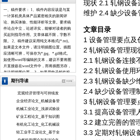
现状 2.1 轧钢设
一、稿件要求： 1、稿件内容应该是与某
维护 2.4 缺少设
一计算机类具体产品紧密相关的新闻评
论、购买体验、性能详析等文章。要求稿
文章目录
件论点中立，论述详实，能够对读者的购
买起到指导作用。文章体裁不限，字数不
1 设备管理要点
限。 2、稿件建议采用纯文本格式(*.txt)。
如果是文本文件，请注明插图位置。插图
2 轧钢设备管理现
应清晰可辨，可保存为*.jpg、*.gif格式。
2.1 轧钢设备连接
如使用word等编辑的文本，建议不要将图
片直接嵌在word文件中，而将插图另存，
2.2 轧钢设备使
并注明插图位置。 3、如果用电子邮件投
稿，最好压缩后发送。 4、请使用中文的
2.3 轧钢设备缺少
期刊导读
标点符号。例如句号为。而不是.。 5、来
2.4 缺少设备管理
稿请注明作者署名(真实姓名、笔名)、详
宏观经济管理与可持续发
细地址、邮编、联系电话、E-mail地址
3 轧钢设备管理要
企业经济论文_机械设备管
等，以便联系。 6、我们保留对稿件的增
机械工业论文_浅谈试验设
删权。 7、我们对有一稿多投、剽窃或抄
3.1 提高设备管
袭行为者，将保留追究由此引起的法律、
矿业工程论文_基于知识图
3.2 建立完善的管
经济责任的权利。 二、投稿方式： 1、 请
有机化工论文_化工机械设
使用电子邮件方式投递稿件。 2、 编译的
3.3 定期对轧钢设
轻工业手工业论文_基于全
稿件，请注明出处并附带原文。 3、 请按